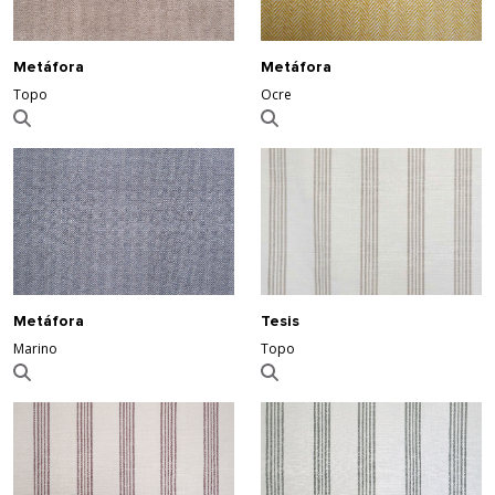
Metáfora
Metáfora
Ocre
Topo
Tesis
Metáfora
Topo
Marino