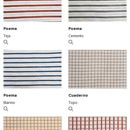
Poema
Poema
Teja
Cemento
Poema
Cuaderno
Marino
Topo