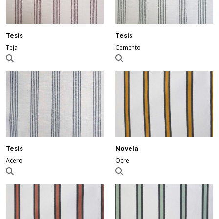
Tesis
Tesis
Teja
Cemento
Tesis
Novela
Acero
Ocre