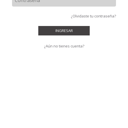
¿Olvidaste tu contraseña?
INGRESAR
¿Aún no tienes cuenta?
Sus datos personales están protegidos, los datos recolectados
tienen fines de identificación, contacto y marketing. Para conocer el
Aviso de Privacidad