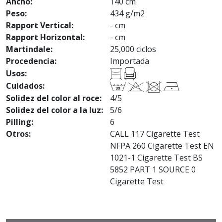
Ancho:
140 cm
Peso:
434 g/m2
Rapport Vertical:
- cm
Rapport Horizontal:
- cm
Martindale:
25,000 ciclos
Procedencia:
Importada
Usos:
Cuidados:
Solidez del color al roce:
4/5
Solidez del color a la luz:
5/6
Pilling:
6
Otros:
CALL 117 Cigarette Test
NFPA 260 Cigarette Test EN
1021-1 Cigarette Test BS
5852 PART 1 SOURCE 0
Cigarette Test